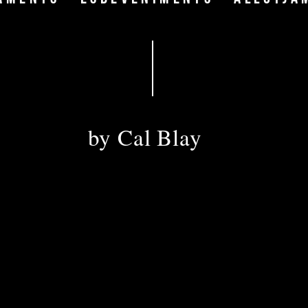
DIRECCIÓ
by Cal Blay
DIRECIÓN · ADRESS
Disseminat ,42 
08810, Sant Pere de Ribes
Autopista C-32, salida 26
Coordenadas GPS:
Nº N 41º, 14’, 32” - E 001º, 45’, 15”